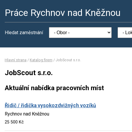
Práce Rychnov nad Kněžnou
Hledat zaměstnání
Hlavní strana
/
Katalog firem
/
JobScout s.r.o.
JobScout s.r.o.
Aktuální nabídka pracovních míst
Řidič / řidička vysokozdvižných vozíků
Rychnov nad Kněžnou
25 500 Kč