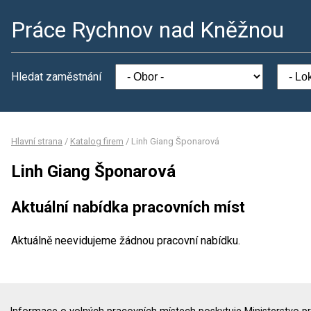
Práce Rychnov nad Kněžnou
Hledat zaměstnání
Hlavní strana
/
Katalog firem
/
Linh Giang Šponarová
Linh Giang Šponarová
Aktuální nabídka pracovních míst
Aktuálně neevidujeme žádnou pracovní nabídku.