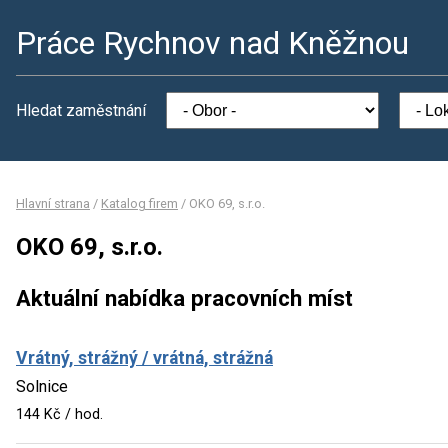
Práce Rychnov nad Kněžnou
Hledat zaměstnání
Hlavní strana
/
Katalog firem
/
OKO 69, s.r.o.
OKO 69, s.r.o.
Aktuální nabídka pracovních míst
Vrátný, strážný / vrátná, strážná
Solnice
144 Kč / hod.