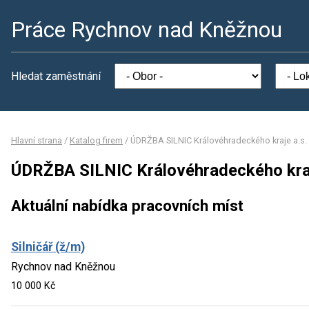
Práce Rychnov nad Kněžnou
Hledat zaměstnání
Hlavní strana
/
Katalog firem
/
ÚDRŽBA SILNIC Královéhradeckého kraje a.s.
ÚDRŽBA SILNIC Královéhradeckého kraj
Aktuální nabídka pracovních míst
Silničář (ž/m)
Rychnov nad Kněžnou
10 000 Kč