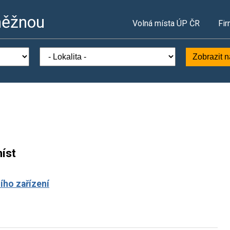
něžnou
Volná místa ÚP ČR
Fir
Zobrazit 
íst
ího zařízení