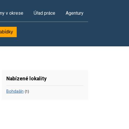
my v okrese
Úřad práce
Agentury
nabídky
Nabízené lokality
Bohdašín
(1)