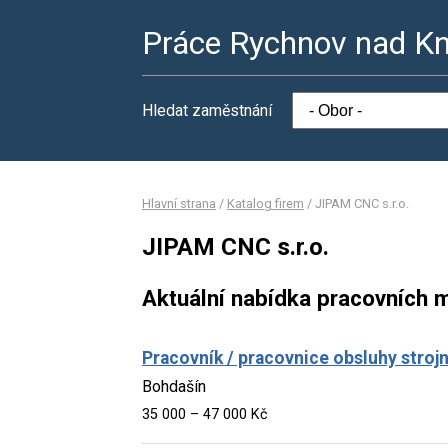
Práce Rychnov nad K
Hledat zaměstnání
Hlavní strana
/
Katalog firem
/
JIPAM CNC s.r.o.
JIPAM CNC s.r.o.
Aktuální nabídka pracovních m
Pracovník / pracovnice obsluhy strojn
Bohdašín
35 000 – 47 000 Kč