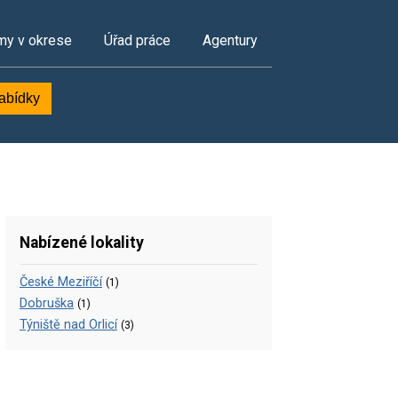
my v okrese
Úřad práce
Agentury
nabídky
Nabízené lokality
České Meziříčí
(1)
Dobruška
(1)
Týniště nad Orlicí
(3)