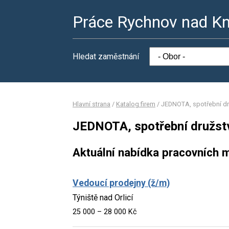
Práce Rychnov nad K
Hledat zaměstnání
Hlavní strana
/
Katalog firem
/
JEDNOTA, spotřební dr
JEDNOTA, spotřební družs
Aktuální nabídka pracovních m
Vedoucí prodejny (ž/m)
Týniště nad Orlicí
25 000 – 28 000 Kč