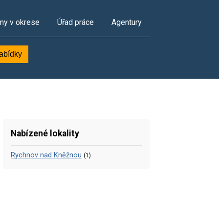
my v okrese
Úřad práce
Agentury
nabídky
Nabízené lokality
Rychnov nad Kněžnou
(1)