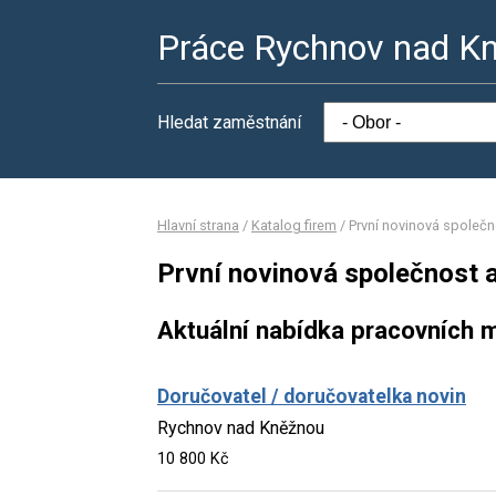
Práce Rychnov nad K
Hledat zaměstnání
Hlavní strana
/
Katalog firem
/
První novinová společn
První novinová společnost a
Aktuální nabídka pracovních m
Doručovatel / doručovatelka novin
Rychnov nad Kněžnou
10 800 Kč