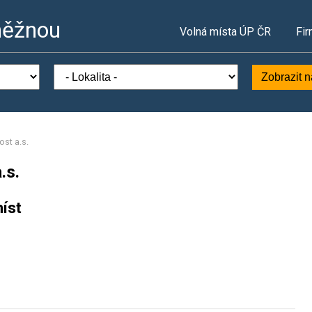
něžnou
Volná místa ÚP ČR
Fir
Zobrazit 
ost a.s.
.s.
íst