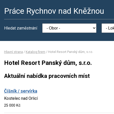
Práce Rychnov nad Kněžnou
Hledat zaměstnání
Hlavní strana
/
Katalog firem
/
Hotel Resort Panský dům, s.r.o.
Hotel Resort Panský dům, s.r.o.
Aktuální nabídka pracovních míst
Číšník / servírka
Kostelec nad Orlicí
25 000 Kč