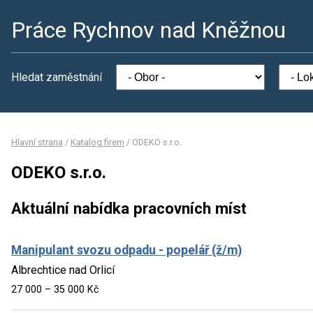
Práce Rychnov nad Kněžnou
Hledat zaměstnání
Hlavní strana
/
Katalog firem
/
ODEKO s.r.o.
ODEKO s.r.o.
Aktuální nabídka pracovních míst
Manipulant svozu odpadu - popelář (ž/m)
Albrechtice nad Orlicí
27 000 – 35 000 Kč