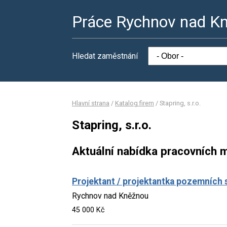
Práce Rychnov nad K
Hledat zaměstnání
Hlavní strana
/
Katalog firem
/
Stapring, s.r.o.
Stapring, s.r.o.
Aktuální nabídka pracovních m
Projektant / projektantka pozemních 
Rychnov nad Kněžnou
45 000 Kč