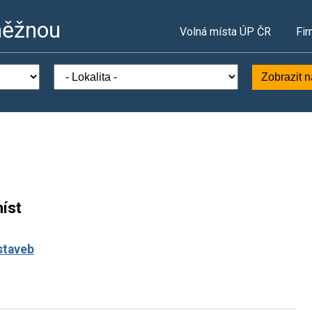
něžnou
Volná místa ÚP ČR
Fir
Zobrazit 
íst
staveb