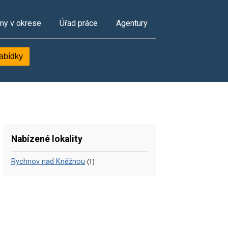
my v okrese
Úřad práce
Agentury
nabídky
Nabízené lokality
Rychnov nad Kněžnou
(1)