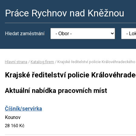
Práce Rychnov nad Kněžnou
Hledat zaměstnání
Hlavní strana
/
Katalog firem
/
Krajské ředitelství policie Královéhradeckého 
Krajské ředitelství policie Královéhrad
Aktuální nabídka pracovních míst
Číšník/servírka
Kounov
28 160 Kč