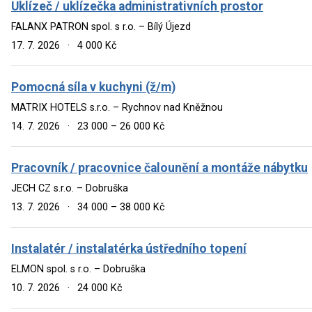
Uklízeč / uklízečka administrativních prostor
FALANX PATRON spol. s r.o. – Bílý Újezd
17. 7. 2026
·
4 000 Kč
Pomocná síla v kuchyni (ž/m)
MATRIX HOTELS s.r.o. – Rychnov nad Kněžnou
14. 7. 2026
·
23 000 – 26 000 Kč
Pracovník / pracovnice čalounění a montáže nábytku
JECH CZ s.r.o. – Dobruška
13. 7. 2026
·
34 000 – 38 000 Kč
Instalatér / instalatérka ústředního topení
ELMON spol. s r.o. – Dobruška
10. 7. 2026
·
24 000 Kč