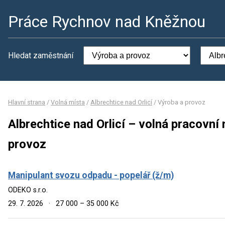
Práce Rychnov nad Kněžnou
Hledat zaměstnání
Hlavní strana
/
Volná místa
/
Albrechtice nad Orlicí
/
Výroba a provoz
Albrechtice nad Orlicí – volná pracovní
provoz
Manipulant svozu odpadu - popelář (ž/m)
ODEKO s.r.o.
29. 7. 2026
·
27 000 – 35 000 Kč