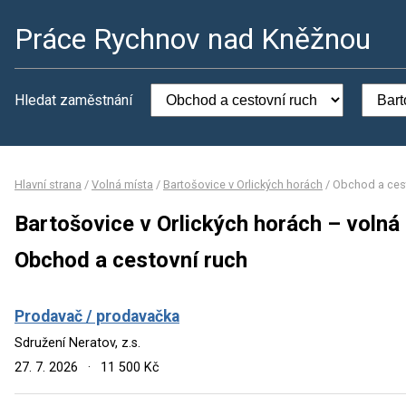
Práce Rychnov nad Kněžnou
Hledat zaměstnání
Hlavní strana
/
Volná místa
/
Bartošovice v Orlických horách
/
Obchod a cest
Bartošovice v Orlických horách – volná
Obchod a cestovní ruch
Prodavač / prodavačka
Sdružení Neratov, z.s.
27. 7. 2026
·
11 500 Kč