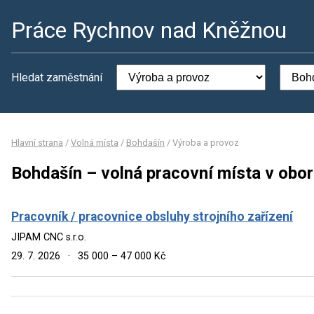
Práce Rychnov nad Kněžnou
Hledat zaměstnání
Hlavní strana
/
Volná místa
/
Bohdašín
/
Výroba a provoz
Bohdašín – volná pracovní místa v obo
Pracovník / pracovnice obsluhy strojního zařízení
JIPAM CNC s.r.o.
29. 7. 2026
·
35 000 – 47 000 Kč