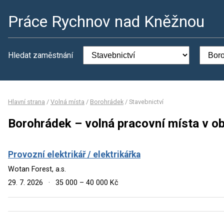
Práce Rychnov nad Kněžnou
Hledat zaměstnání
Hlavní strana
/
Volná místa
/
Borohrádek
/
Stavebnictví
Borohrádek – volná pracovní místa v ob
Provozní elektrikář / elektrikářka
Wotan Forest, a.s.
29. 7. 2026
·
35 000 – 40 000 Kč