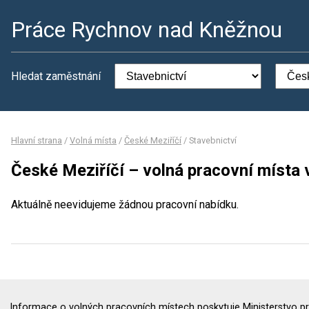
Práce Rychnov nad Kněžnou
Hledat zaměstnání
Hlavní strana
/
Volná místa
/
České Meziříčí
/
Stavebnictví
České Meziříčí – volná pracovní místa 
Aktuálně neevidujeme žádnou pracovní nabídku.
Informace o volných pracovních místech poskytuje Ministerstvo pr