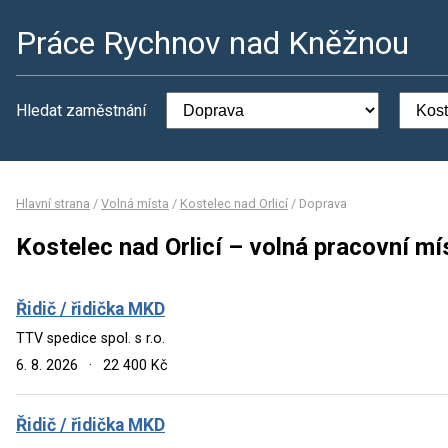
Práce Rychnov nad Kněžnou
Hledat zaměstnání
Hlavní strana
/
Volná místa
/
Kostelec nad Orlicí
/
Doprava
Kostelec nad Orlicí – volná pracovní m
Řidič / řidička MKD
TTV spedice spol. s r.o.
6. 8. 2026
·
22 400 Kč
Řidič / řidička MKD