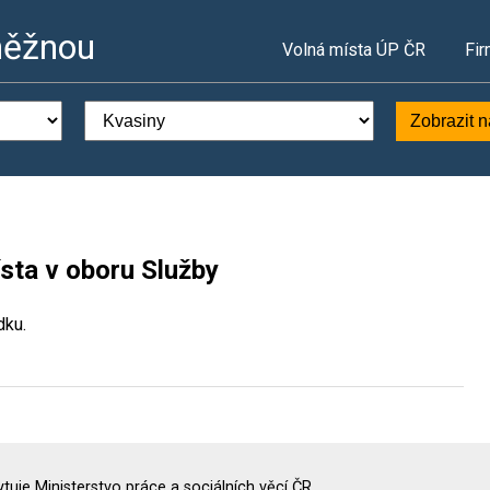
něžnou
Volná místa ÚP ČR
Fir
Zobrazit 
sta v oboru Služby
dku.
uje Ministerstvo práce a sociálních věcí ČR.