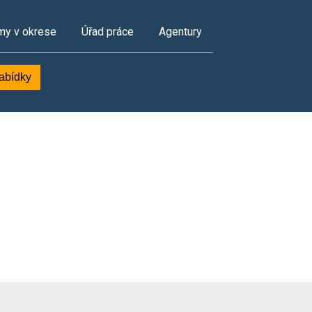
my v okrese
Úřad práce
Agentury
nabídky