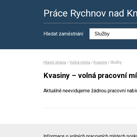
Práce Rychnov nad K
Hledat zaměstnání
Hlavní strana
/
Volná místa
/
Kvasiny
/
Služby
Kvasiny – volná pracovní mí
Aktuálně neevidujeme žádnou pracovní nabí
Informace o volných pracovních místech poskyt