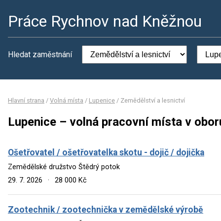
Práce Rychnov nad Kněžnou
Hledat zaměstnání
Hlavní strana
/
Volná místa
/
Lupenice
/
Zemědělství a lesnictví
Lupenice – volná pracovní místa v obor
Ošetřovatel / ošetřovatelka skotu - dojič / dojička
Zemědělské družstvo Štědrý potok
29. 7. 2026
·
28 000 Kč
Zootechnik / zootechnička v zemědělské výrobě