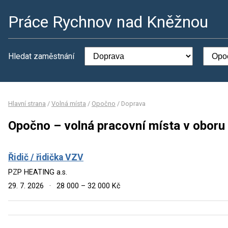
Práce Rychnov nad Kněžnou
Hledat zaměstnání
Hlavní strana
/
Volná místa
/
Opočno
/
Doprava
Opočno – volná pracovní místa v oboru
Řidič / řidička VZV
PZP HEATING a.s.
29. 7. 2026
·
28 000 – 32 000 Kč