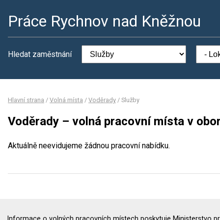
Práce Rychnov nad Kněžnou
Hledat zaměstnání
Hlavní strana
/
Volná místa
/
Voděrady
/
Služby
Voděrady – volná pracovní místa v obo
Aktuálně neevidujeme žádnou pracovní nabídku.
Informace o volných pracovních místech poskytuje Ministerstvo pr