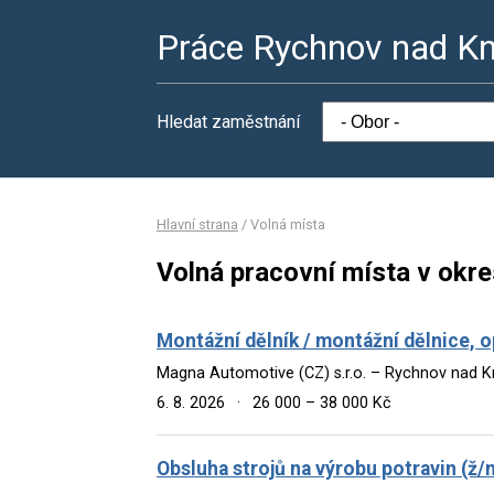
Práce Rychnov nad K
Hledat zaměstnání
Hlavní strana
/
Volná místa
Volná pracovní místa v okr
Montážní dělník / montážní dělnice, o
Magna Automotive (CZ) s.r.o. – Rychnov nad 
6. 8. 2026
·
26 000 – 38 000 Kč
Obsluha strojů na výrobu potravin (ž/