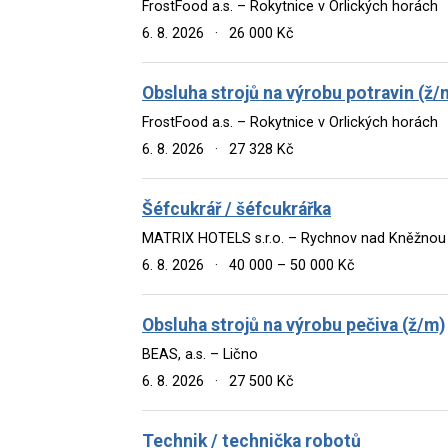
FrostFood a.s. – Rokytnice v Orlických horách
6. 8. 2026
·
26 000 Kč
Obsluha strojů na výrobu potravin (ž/
FrostFood a.s. – Rokytnice v Orlických horách
6. 8. 2026
·
27 328 Kč
Šéfcukrář / šéfcukrářka
MATRIX HOTELS s.r.o. – Rychnov nad Kněžnou
6. 8. 2026
·
40 000 – 50 000 Kč
Obsluha strojů na výrobu pečiva (ž/m)
BEAS, a.s. – Lično
6. 8. 2026
·
27 500 Kč
Technik / technička robotů