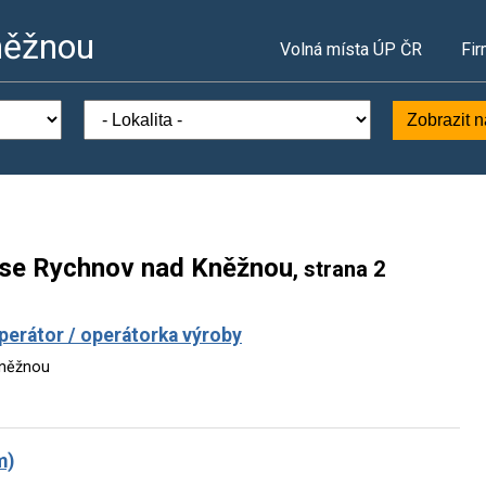
něžnou
Volná místa ÚP ČR
Fir
Zobrazit 
ese Rychnov nad Kněžnou
, strana 2
perátor / operátorka výroby
Kněžnou
m)