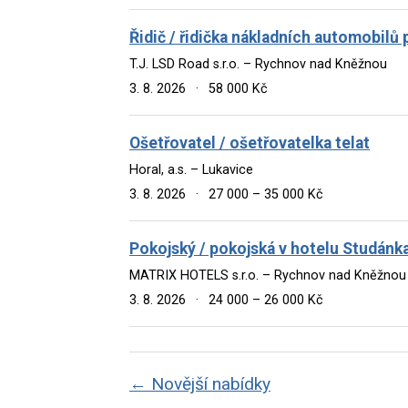
Řidič / řidička nákladních automobil
T.J. LSD Road s.r.o. – Rychnov nad Kněžnou
3. 8. 2026
·
58 000 Kč
Ošetřovatel / ošetřovatelka telat
Horal, a.s. – Lukavice
3. 8. 2026
·
27 000 – 35 000 Kč
Pokojský / pokojská v hotelu Studánk
MATRIX HOTELS s.r.o. – Rychnov nad Kněžnou
3. 8. 2026
·
24 000 – 26 000 Kč
← Novější nabídky