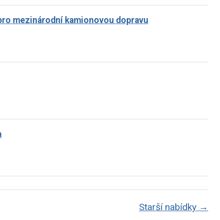
ů pro mezinárodní kamionovou dopravu
a
Starší nabídky →