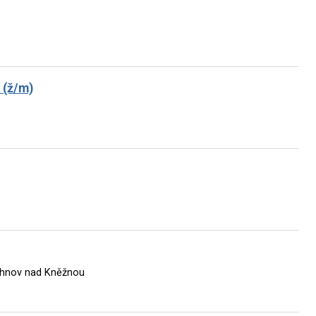
 (ž/m)
chnov nad Kněžnou