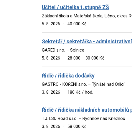
Učitel / učitelka 1.stupně ZŠ
Základní škola a Mateřská škola, Lično, okres
5. 8. 2026
·
40 000 Kč
Sekretář / sekretářka - administrativn
GARED s.r.o. – Solnice
5. 8. 2026
·
28 000 – 30 000 Kč
Řidič / řidička dodávky
GASTRO - KOŘENÍ s.r.o. – Týniště nad Orlicí
3. 8. 2026
·
180 Kč / hod.
Řidič / řidička nákladních automobil
T.J. LSD Road s.r.o. – Rychnov nad Kněžnou
3. 8. 2026
·
58 000 Kč