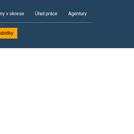
my v okrese
Úřad práce
Agentury
nabídky