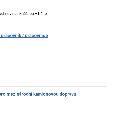
 Rychnov nad Kněžnou – Lično
í pracovník / pracovnice
ů pro mezinárodní kamionovou dopravu