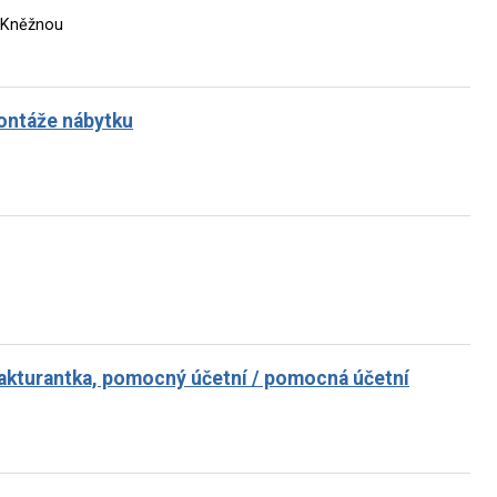
d Kněžnou
montáže nábytku
 fakturantka, pomocný účetní / pomocná účetní