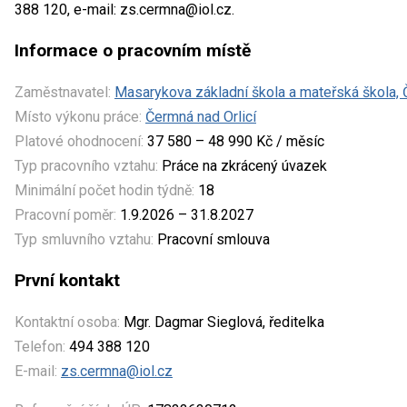
388 120, e-mail: zs.cermna@iol.cz.
Informace o pracovním místě
Zaměstnavatel:
Masarykova základní škola a mateřská škola, 
Místo výkonu práce:
Čermná nad Orlicí
Platové ohodnocení:
37 580 – 48 990 Kč / měsíc
Typ pracovního vztahu:
Práce na zkrácený úvazek
Minimální počet hodin týdně:
18
Pracovní poměr:
1.9.2026 – 31.8.2027
Typ smluvního vztahu:
Pracovní smlouva
První kontakt
Kontaktní osoba:
Mgr. Dagmar Sieglová, ředitelka
Telefon:
494 388 120
E-mail:
zs.cermna@iol.cz