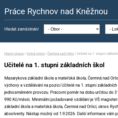
Práce Rychnov nad Kněžnou
Hledat zaměstnání
Hlavní strana
/
Volná místa
/
Čermná nad Orlicí
/
Učitelé na 1. stupni základn
Učitelé na 1. stupni základních škol
Masarykova základní škola a mateřská škola, Čermná nad Orlic
výchovy a vzdělávání na pozici Učitelé na 1. stupni základníc
jednosměnném provozu. Pracovní poměr na dobu určitou do 3
990 Kč/měsíc. Minimální požadované vzdělání je VŠ magister
základní škola a mateřská škola, Čermná nad Orlicí, okres Ryc
absolventy. Nástup možný od 1.9.2026. Další informace vám p