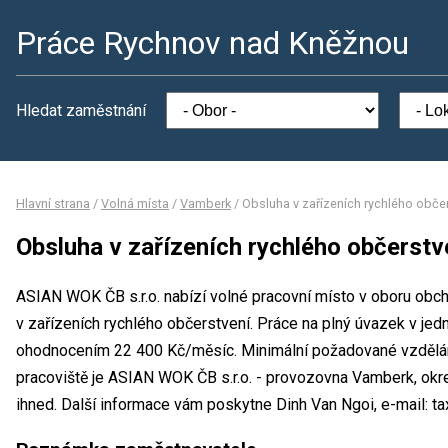
Práce Rychnov nad Kněžnou
Hledat zaměstnání
Hlavní strana
/
Volná místa
/
Vamberk
/
Obsluha v zařízeních rychlého obče
Obsluha v zařízeních rychlého občerstv
ASIAN WOK ČB s.r.o. nabízí volné pracovní místo v oboru obc
v zařízeních rychlého občerstvení. Práce na plný úvazek v j
ohodnocením 22 400 Kč/měsíc. Minimální požadované vzdělání
pracoviště je ASIAN WOK ČB s.r.o. - provozovna Vamberk, ok
ihned. Další informace vám poskytne Dinh Van Ngoi, e-mail: 