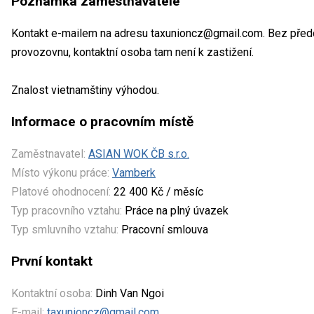
Poznámka zaměstnavatele
Kontakt e-mailem na adresu taxunioncz@gmail.com. Bez pře
provozovnu, kontaktní osoba tam není k zastižení.
Znalost vietnamštiny výhodou.
Informace o pracovním místě
Zaměstnavatel:
ASIAN WOK ČB s.r.o.
Místo výkonu práce:
Vamberk
Platové ohodnocení:
22 400 Kč / měsíc
Typ pracovního vztahu:
Práce na plný úvazek
Typ smluvního vztahu:
Pracovní smlouva
První kontakt
Kontaktní osoba:
Dinh Van Ngoi
E-mail:
taxunioncz@gmail.com