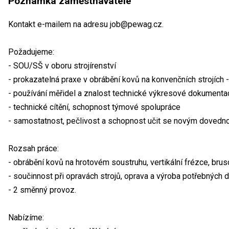
Poznámka zaměstnavatele
Kontakt e-mailem na adresu job@pewag.cz.
Požadujeme:
- SOU/SŠ v oboru strojírenství
- prokazatelná praxe v obrábění kovů na konvenčních strojích -
- používání měřidel a znalost technické výkresové dokumenta
- technické cítění, schopnost týmové spolupráce
- samostatnost, pečlivost a schopnost učit se novým dovedn
Rozsah práce:
- obrábění kovů na hrotovém soustruhu, vertikální frézce, brus
- součinnost při opravách strojů, oprava a výroba potřebných d
- 2 směnný provoz.
Nabízíme: