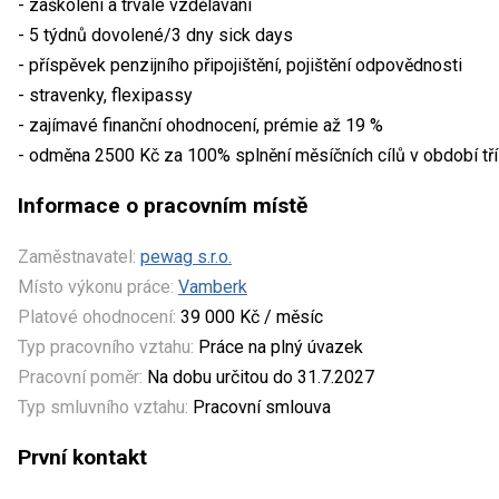
- zaškolení a trvalé vzdělávání
- 5 týdnů dovolené/3 dny sick days
- příspěvek penzijního připojištění, pojištění odpovědnosti
- stravenky, flexipassy
- zajímavé finanční ohodnocení, prémie až 19 %
- odměna 2500 Kč za 100% splnění měsíčních cílů v období tří
Informace o pracovním místě
Zaměstnavatel:
pewag s.r.o.
Místo výkonu práce:
Vamberk
Platové ohodnocení:
39 000 Kč / měsíc
Typ pracovního vztahu:
Práce na plný úvazek
Pracovní poměr:
Na dobu určitou do 31.7.2027
Typ smluvního vztahu:
Pracovní smlouva
První kontakt