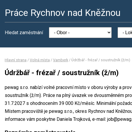
Práce Rychnov nad Kněžnou
Hledat zaměstnání
Hlavní strana
/
Volná místa
/
Vamberk
/
Údržbář - frézař / soustružník (ž/m)
Údržbář - frézař / soustružník (ž/m)
pewag s.r.o. nabízí volné pracovní místo v oboru výroby a prov
soustružník (ž/m). Práce na plný úvazek ve dvousměnném pro
31.7.2027 s ohodnocením 39 000 Kč/měsíc. Minimální požadov
Místem pracoviště je pewag s.r.o., okres Rychnov nad Kněžnou
informace vám poskytne Daniela Trojková, e-mail: job@pewag.