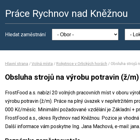
Práce Rychnov nad Kněžnou
Hledat zaměstnání
Hlavní strana
/
Volná místa
/
Rokytnice v Orlických horách
/
Obsluha strojů n
Obsluha strojů na výrobu potravin (ž/m)
FrostFood a.s. nabízí 20 volných pracovních míst v oboru výro
výrobu potravin (ž/m). Práce na plný úvazek v nepřetržitém 
000 Kč/měsíc. Minimální požadované vzdělání je Základní + pr
FrostFood a.s., okres Rychnov nad Kněžnou. Pozice je vhodná 
Další informace vám poskytne Ing. Jana Machová, e-mail: jan