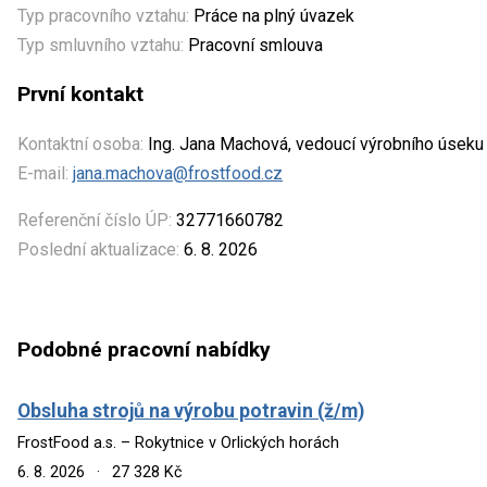
Typ pracovního vztahu:
Práce na plný úvazek
Typ smluvního vztahu:
Pracovní smlouva
První kontakt
Kontaktní osoba:
Ing. Jana Machová, vedoucí výrobního úseku
E-mail:
jana.machova@frostfood.cz
Referenční číslo ÚP:
32771660782
Poslední aktualizace:
6. 8. 2026
Podobné pracovní nabídky
Obsluha strojů na výrobu potravin (ž/m)
FrostFood a.s. – Rokytnice v Orlických horách
6. 8. 2026
·
27 328 Kč