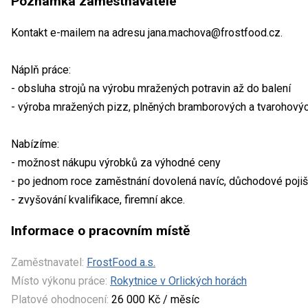
Poznámka zaměstnavatele
Kontakt e-mailem na adresu jana.machova@frostfood.cz.
Náplň práce:
- obsluha strojů na výrobu mražených potravin až do balení
- výroba mražených pizz, plněných bramborových a tvarohových
Nabízíme:
- možnost nákupu výrobků za výhodné ceny
- po jednom roce zaměstnání dovolená navíc, důchodové pojiš
- zvyšování kvalifikace, firemní akce.
Informace o pracovním místě
Zaměstnavatel:
FrostFood a.s.
Místo výkonu práce:
Rokytnice v Orlických horách
Platové ohodnocení:
26 000 Kč / měsíc