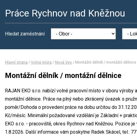
Práce Rychnov nad Kněžnou
Hledat zaměstnání
Hlavní strana
/
Volná místa
/
Nová Ves
/
Montážní dělník / montážní dělnice
Montážní dělník / montážní dělnice
RAJAN EKO s.r.o. nabízí volné pracovní místo v oboru výroby a
montážní dělnice. Práce na plný nebo zkrácený úvazek s pruž
poměr/Dohoda o provedení práce na dobu určitou do 31.12.2
Kč/měsíc. Minimální požadované vzdělání je Základní + prakt
EKO s.r.o. - pracoviště, okres Rychnov nad Kněžnou. Pozice j
1.8.2026. Další informace vám poskytne Radek Skácel, tel.: 77