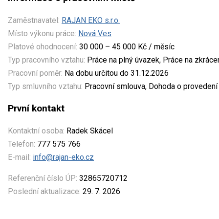
Zaměstnavatel:
RAJAN EKO s.r.o.
Místo výkonu práce:
Nová Ves
Platové ohodnocení:
30 000 – 45 000 Kč / měsíc
Typ pracovního vztahu:
Práce na plný úvazek, Práce na zkrác
Pracovní poměr:
Na dobu určitou do 31.12.2026
Typ smluvního vztahu:
Pracovní smlouva, Dohoda o provedení
První kontakt
Kontaktní osoba:
Radek Skácel
Telefon:
777 575 766
E-mail:
info@rajan-eko.cz
Referenční číslo ÚP:
32865720712
Poslední aktualizace:
29. 7. 2026