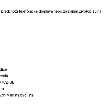
po předchozí telefonické domluvě nebo zasláním životopisu na
idiče
kendů
-B /CZ-GB
 km
ání v místě bydliště.