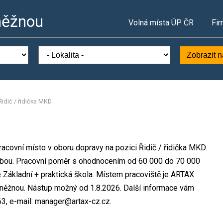
něžnou
Volná místa ÚP ČR
Fir
Zobrazit 
Řidič / řidička MKD
racovní místo v oboru dopravy na pozici Řidič / řidička MKD.
obou. Pracovní poměr s ohodnocením od 60 000 do 70 000
 Základní + praktická škola. Místem pracoviště je ARTAX
Kněžnou. Nástup možný od 1.8.2026. Další informace vám
63, e-mail: manager@artax-cz.cz.