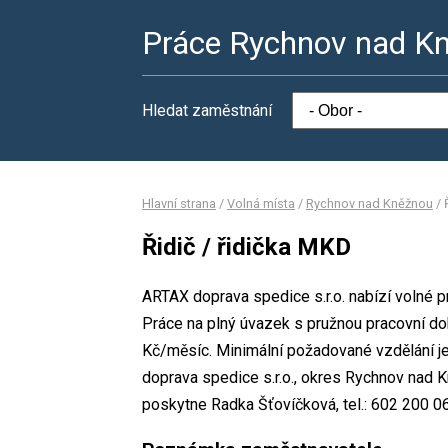
Práce Rychnov nad K
Hledat zaměstnání
Hlavní strana
/
Volná místa
/
Rychnov nad Kněžnou
/
Řidič / řidička MKD
ARTAX doprava spedice s.r.o. nabízí volné p
Práce na plný úvazek s pružnou pracovní d
Kč/měsíc. Minimální požadované vzdělání je
doprava spedice s.r.o., okres Rychnov nad 
poskytne Radka Šťovíčková, tel.: 602 200 0