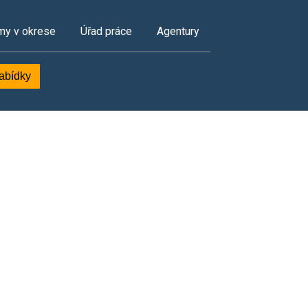
my v okrese
Úřad práce
Agentury
nabídky