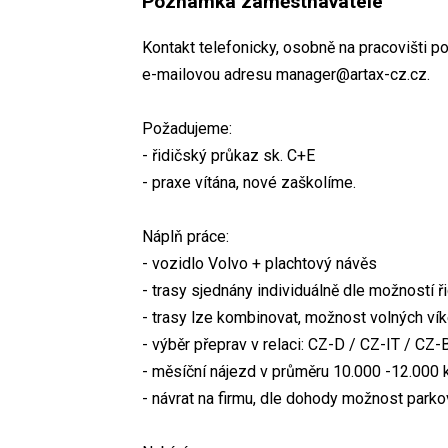
Poznámka zaměstnavatele
Kontakt telefonicky, osobně na pracovišti 
e-mailovou adresu manager@artax-cz.cz.
Požadujeme:
- řidičský průkaz sk. C+E
- praxe vítána, nové zaškolíme.
Náplň práce:
- vozidlo Volvo + plachtový návěs
- trasy sjednány individuálně dle možností ř
- trasy lze kombinovat, možnost volných ví
- výběr přeprav v relaci: CZ-D / CZ-IT / CZ
- měsíční nájezd v průměru 10.000 -12.000
- návrat na firmu, dle dohody možnost parkov