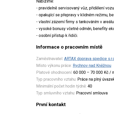
Nabízíme:
- pravidelně servisovaný vůz, přidělení vozu
- opakující se přepravy v klidném režimu, 
- vlastní zázemí firmy s tankováním v areálu
- vysoké bonusy včetně odměn, benefity e
- osobní přístup k řidiči.
Informace o pracovním místě
Zaměstnavatel:
ARTAX doprava spedice s.r.o
Místo výkonu práce:
Rychnov nad Kněžnou
Platové ohodnocení:
60 000 – 70 000 Kč / 
Typ pracovního vztahu:
Práce na plný úvaze
Minimální počet hodin týdně:
40
Typ smluvního vztahu:
Pracovní smlouva
První kontakt