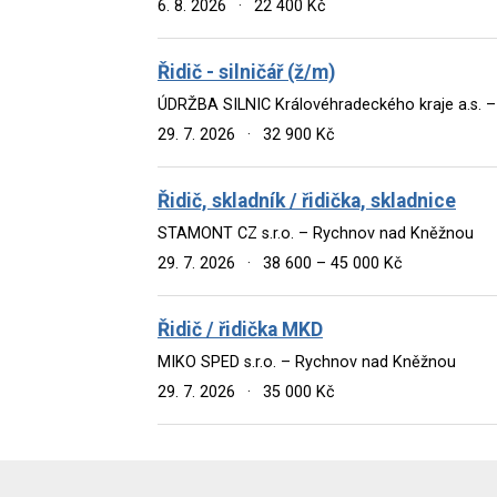
6. 8. 2026
·
22 400 Kč
Řidič - silničář (ž/m)
ÚDRŽBA SILNIC Královéhradeckého kraje a.s. 
29. 7. 2026
·
32 900 Kč
Řidič, skladník / řidička, skladnice
STAMONT CZ s.r.o. – Rychnov nad Kněžnou
29. 7. 2026
·
38 600 – 45 000 Kč
Řidič / řidička MKD
MIKO SPED s.r.o. – Rychnov nad Kněžnou
29. 7. 2026
·
35 000 Kč