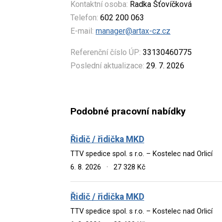
Kontaktní osoba:
Radka Šťovíčková
Telefon:
602 200 063
E-mail:
manager@artax-cz.cz
Referenční číslo ÚP:
33130460775
Poslední aktualizace:
29. 7. 2026
Podobné pracovní nabídky
Řidič / řidička MKD
TTV spedice spol. s r.o. – Kostelec nad Orlicí
6. 8. 2026
·
27 328 Kč
Řidič / řidička MKD
TTV spedice spol. s r.o. – Kostelec nad Orlicí