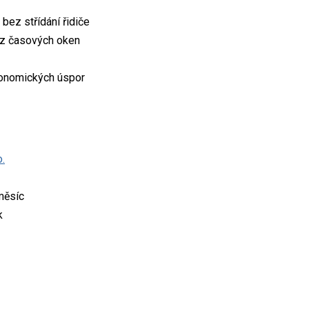
 bez střídání řidiče
bez časových oken
konomických úspor
.
měsíc
k