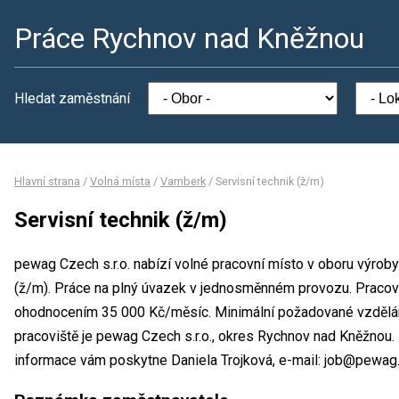
Práce Rychnov nad Kněžnou
Hledat zaměstnání
Hlavní strana
/
Volná místa
/
Vamberk
/
Servisní technik (ž/m)
Servisní technik (ž/m)
pewag Czech s.r.o. nabízí volné pracovní místo v oboru výroby
(ž/m). Práce na plný úvazek v jednosměnném provozu. Pracovn
ohodnocením 35 000 Kč/měsíc. Minimální požadované vzdělání
pracoviště je pewag Czech s.r.o., okres Rychnov nad Kněžnou.
informace vám poskytne Daniela Trojková, e-mail: job@pewag.