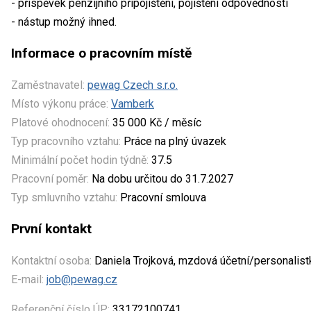
- příspěvek penzijního připojištění, pojištění odpovědnosti
- nástup možný ihned.
Informace o pracovním místě
Zaměstnavatel:
pewag Czech s.r.o.
Místo výkonu práce:
Vamberk
Platové ohodnocení:
35 000 Kč / měsíc
Typ pracovního vztahu:
Práce na plný úvazek
Minimální počet hodin týdně:
37.5
Pracovní poměr:
Na dobu určitou do 31.7.2027
Typ smluvního vztahu:
Pracovní smlouva
První kontakt
Kontaktní osoba:
Daniela Trojková, mzdová účetní/personalist
E-mail:
job@pewag.cz
Referenční číslo ÚP:
33172100741