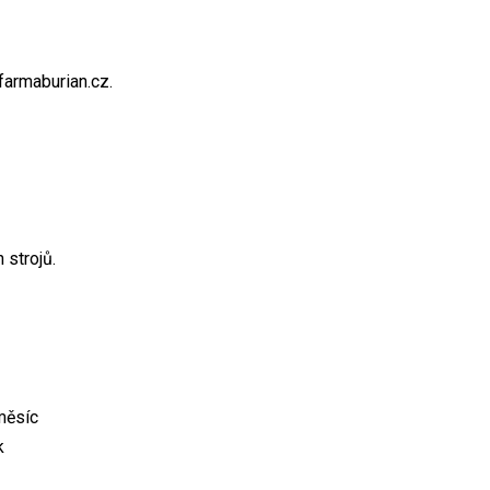
armaburian.cz.
 strojů.
měsíc
k