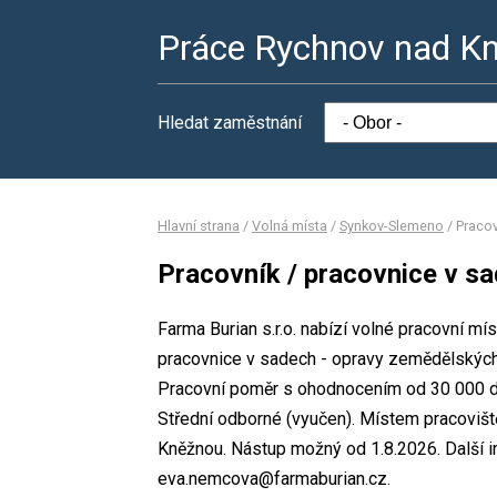
Práce Rychnov nad K
Hledat zaměstnání
Hlavní strana
/
Volná místa
/
Synkov-Slemeno
/
Pracov
Pracovník / pracovnice v s
Farma Burian s.r.o. nabízí volné pracovní mí
pracovnice v sadech - opravy zemědělských
Pracovní poměr s ohodnocením od 30 000 d
Střední odborné (vyučen). Místem pracoviště
Kněžnou. Nástup možný od 1.8.2026. Další 
eva.nemcova@farmaburian.cz.