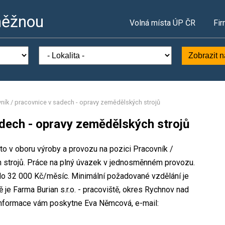
něžnou
Volná místa ÚP ČR
Fir
Zobrazit 
ník / pracovnice v sadech - opravy zemědělských strojů
adech - opravy zemědělských strojů
sto v oboru výroby a provozu na pozici Pracovník /
 strojů. Práce na plný úvazek v jednosměnném provozu.
o 32 000 Kč/měsíc. Minimální požadované vzdělání je
 je Farma Burian s.r.o. - pracoviště, okres Rychnov nad
informace vám poskytne Eva Němcová, e-mail: