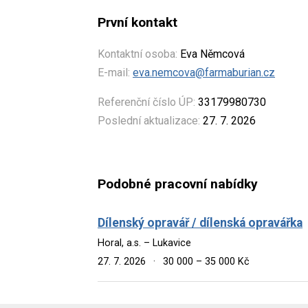
První kontakt
Kontaktní osoba:
Eva Němcová
E-mail:
eva.nemcova@farmaburian.cz
Referenční číslo ÚP:
33179980730
Poslední aktualizace:
27. 7. 2026
Podobné pracovní nabídky
Dílenský opravář / dílenská opravářka
Horal, a.s. – Lukavice
27. 7. 2026
·
30 000 – 35 000 Kč