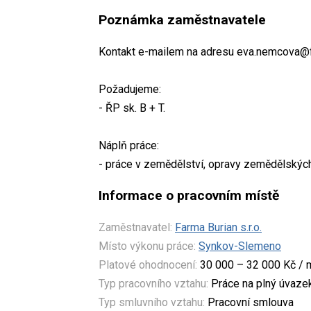
Poznámka zaměstnavatele
Kontakt e-mailem na adresu eva.nemcova@f
Požadujeme:
- ŘP sk. B + T.
Náplň práce:
- práce v zemědělství, opravy zemědělských
Informace o pracovním místě
Zaměstnavatel:
Farma Burian s.r.o.
Místo výkonu práce:
Synkov-Slemeno
Platové ohodnocení:
30 000 – 32 000 Kč / 
Typ pracovního vztahu:
Práce na plný úvaze
Typ smluvního vztahu:
Pracovní smlouva