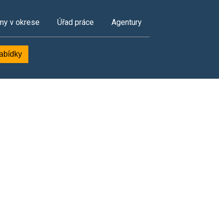
my v okrese
Úřad práce
Agentury
nabídky