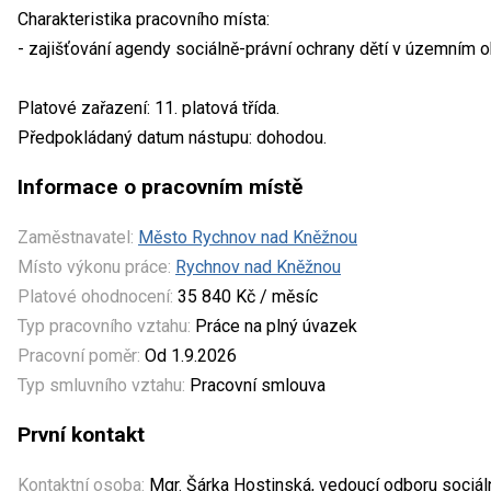
Charakteristika pracovního místa:
- zajišťování agendy sociálně-právní ochrany dětí v územním 
Platové zařazení: 11. platová třída.
Předpokládaný datum nástupu: dohodou.
Informace o pracovním místě
Zaměstnavatel:
Město Rychnov nad Kněžnou
Místo výkonu práce:
Rychnov nad Kněžnou
Platové ohodnocení:
35 840 Kč / měsíc
Typ pracovního vztahu:
Práce na plný úvazek
Pracovní poměr:
Od 1.9.2026
Typ smluvního vztahu:
Pracovní smlouva
První kontakt
Kontaktní osoba:
Mgr. Šárka Hostinská, vedoucí odboru sociáln