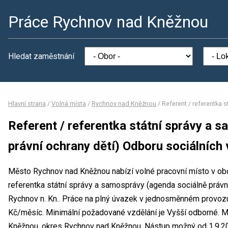
Práce Rychnov nad Kněžnou
Hledat zaměstnání
Hlavní strana
/
Volná místa
/
Rychnov nad Kněžnou
/
Referent / referentka 
Referent / referentka státní správy a 
právní ochrany dětí) Odboru sociálních
Město Rychnov nad Kněžnou nabízí volné pracovní místo v obor
referentka státní správy a samosprávy (agenda sociálně právní
Rychnov n. Kn.. Práce na plný úvazek v jednosměnném provo
Kč/měsíc. Minimální požadované vzdělání je Vyšší odborné. 
Kněžnou, okres Rychnov nad Kněžnou. Nástup možný od 1.9.20