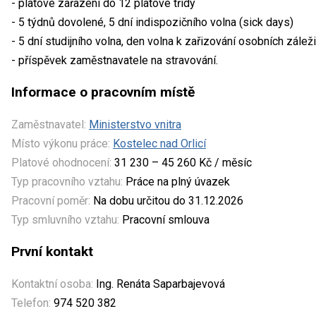
- platové zařazení do 12 platové třídy
- 5 týdnů dovolené, 5 dní indispozičního volna (sick days)
- 5 dní studijního volna, den volna k zařizování osobních záleži
- příspěvek zaměstnavatele na stravování.
Informace o pracovním místě
Zaměstnavatel:
Ministerstvo vnitra
Místo výkonu práce:
Kostelec nad Orlicí
Platové ohodnocení:
31 230 – 45 260 Kč / měsíc
Typ pracovního vztahu:
Práce na plný úvazek
Pracovní poměr:
Na dobu určitou do 31.12.2026
Typ smluvního vztahu:
Pracovní smlouva
První kontakt
Kontaktní osoba:
Ing. Renáta Saparbajevová
Telefon:
974 520 382