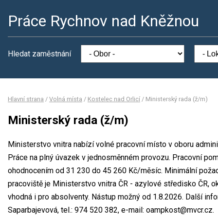
Práce Rychnov nad Kněžnou
Hledat zaměstnání
Hlavní strana
/
Volná místa
/
Kostelec nad Orlicí
/
Ministerský rada (ž/m)
Ministerský rada (ž/m)
Ministerstvo vnitra nabízí volné pracovní místo v oboru admini
Práce na plný úvazek v jednosměnném provozu. Pracovní pomě
ohodnocením od 31 230 do 45 260 Kč/měsíc. Minimální požad
pracoviště je Ministerstvo vnitra ČR - azylové středisko ČR, 
vhodná i pro absolventy. Nástup možný od 1.8.2026. Další in
Saparbajevová, tel.: 974 520 382, e-mail: oampkost@mvcr.cz.