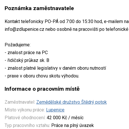
Poznámka zaměstnavatele
Kontakt telefonicky PO-PÁ od 7:00 do 15:30 hod, e-mailem n
info@zdlupenice.cz nebo osobně na pracovišti po telefonické
Požadujeme:
- znalost práce na PC
- řidičský průkaz sk. B
- znalost platné legislativy v daném oboru nutností
- praxe v oboru chovu skotu výhodou.
Informace o pracovním místě
Zaměstnavatel:
Zemědělské družstvo Štědrý potok
Místo výkonu práce:
Lupenice
Platové ohodnocení:
42 000 Kč / měsíc
Typ pracovního vztahu:
Práce na plný úvazek