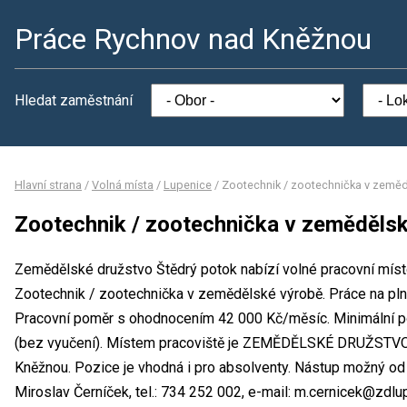
Práce Rychnov nad Kněžnou
Hledat zaměstnání
Hlavní strana
/
Volná místa
/
Lupenice
/
Zootechnik / zootechnička v zeměd
Zootechnik / zootechnička v zeměděls
Zemědělské družstvo Štědrý potok nabízí volné pracovní místo
Zootechnik / zootechnička v zemědělské výrobě. Práce na p
Pracovní poměr s ohodnocením 42 000 Kč/měsíc. Minimální p
(bez vyučení). Místem pracoviště je ZEMĚDĚLSKÉ DRUŽSTV
Kněžnou. Pozice je vhodná i pro absolventy. Nástup možný od
Miroslav Černíček, tel.: 734 252 002, e-mail: m.cernicek@zdlu