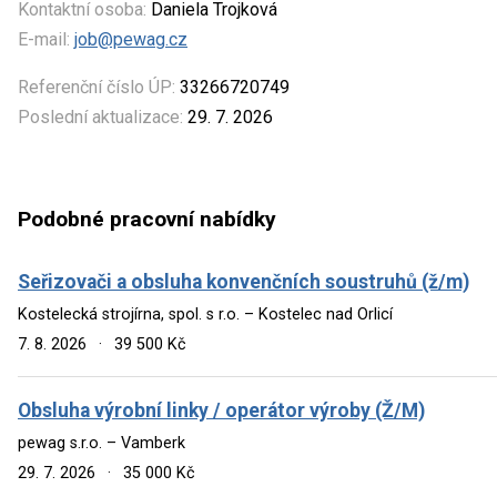
Kontaktní osoba:
Daniela Trojková
E-mail:
job@pewag.cz
Referenční číslo ÚP:
33266720749
Poslední aktualizace:
29. 7. 2026
Podobné pracovní nabídky
Seřizovači a obsluha konvenčních soustruhů (ž/m)
Kostelecká strojírna, spol. s r.o. – Kostelec nad Orlicí
7. 8. 2026
·
39 500 Kč
Obsluha výrobní linky / operátor výroby (Ž/M)
pewag s.r.o. – Vamberk
29. 7. 2026
·
35 000 Kč