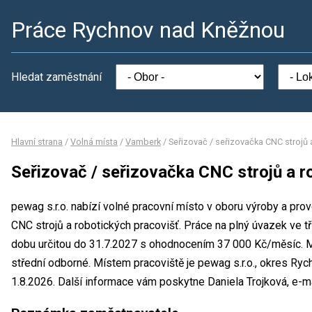
Práce Rychnov nad Kněžnou
Hledat zaměstnání
Hlavní strana
/
Volná místa
/
Vamberk
/
Seřizovač / seřizovačka CNC strojů 
Seřizovač / seřizovačka CNC strojů a r
pewag s.r.o. nabízí volné pracovní místo v oboru výroby a pro
CNC strojů a robotických pracovišť. Práce na plný úvazek ve
dobu určitou do 31.7.2027 s ohodnocením 37 000 Kč/měsíc. M
střední odborné. Místem pracoviště je pewag s.r.o., okres R
1.8.2026. Další informace vám poskytne Daniela Trojková, e-m