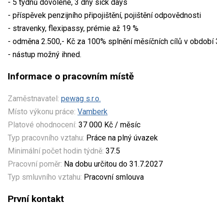
- 5 týdnů dovolené, 3 dny sick days
- příspěvek penzijního připojištění, pojištění odpovědnosti
- stravenky, flexipassy, prémie až 19 %
- odměna 2.500,- Kč za 100% splnění měsíčních cílů v období
- nástup možný ihned.
Informace o pracovním místě
Zaměstnavatel:
pewag s.r.o.
Místo výkonu práce:
Vamberk
Platové ohodnocení:
37 000 Kč / měsíc
Typ pracovního vztahu:
Práce na plný úvazek
Minimální počet hodin týdně:
37.5
Pracovní poměr:
Na dobu určitou do 31.7.2027
Typ smluvního vztahu:
Pracovní smlouva
První kontakt