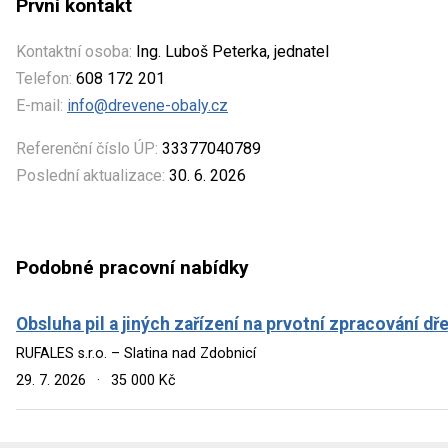
První kontakt
Kontaktní osoba:
Ing. Luboš Peterka, jednatel
Telefon:
608 172 201
E-mail:
info@drevene-obaly.cz
Referenční číslo ÚP:
33377040789
Poslední aktualizace:
30. 6. 2026
Podobné pracovní nabídky
Obsluha pil a jiných zařízení na prvotní zpracování dř
RUFALES s.r.o. – Slatina nad Zdobnicí
29. 7. 2026
·
35 000 Kč