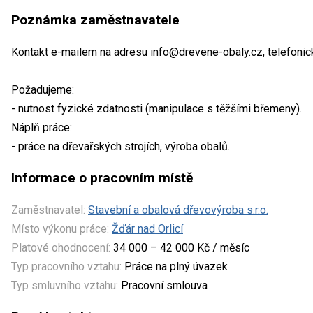
Poznámka zaměstnavatele
Kontakt e-mailem na adresu info@drevene-obaly.cz, telefoni
Požadujeme:
- nutnost fyzické zdatnosti (manipulace s těžšími břemeny).
Náplň práce:
- práce na dřevařských strojích, výroba obalů.
Informace o pracovním místě
Zaměstnavatel:
Stavební a obalová dřevovýroba s.r.o.
Místo výkonu práce:
Žďár nad Orlicí
Platové ohodnocení:
34 000 – 42 000 Kč / měsíc
Typ pracovního vztahu:
Práce na plný úvazek
Typ smluvního vztahu:
Pracovní smlouva