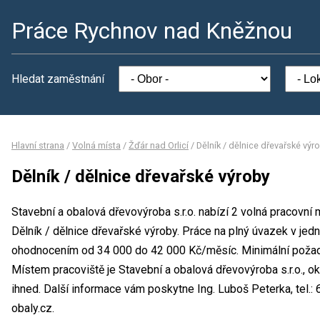
Práce Rychnov nad Kněžnou
Hledat zaměstnání
Hlavní strana
/
Volná místa
/
Žďár nad Orlicí
/
Dělník / dělnice dřevařské výr
Dělník / dělnice dřevařské výroby
Stavební a obalová dřevovýroba s.r.o. nabízí 2 volná pracovní
Dělník / dělnice dřevařské výroby. Práce na plný úvazek v j
ohodnocením od 34 000 do 42 000 Kč/měsíc. Minimální požado
Místem pracoviště je Stavební a obalová dřevovýroba s.r.o.,
ihned. Další informace vám poskytne Ing. Luboš Peterka, tel.:
obaly.cz.