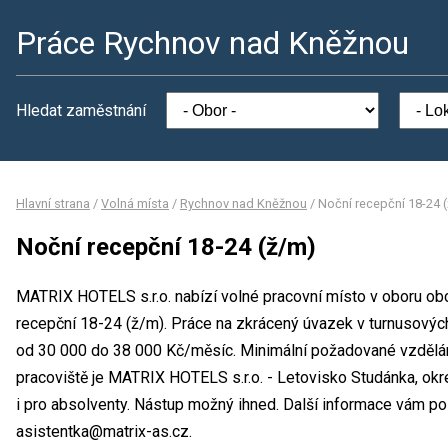
Práce Rychnov nad Kněžnou
Hledat zaměstnání
Hlavní strana
/
Volná místa
/
Rychnov nad Kněžnou
/
Noční recepční 18-24 
Noční recepční 18-24 (ž/m)
MATRIX HOTELS s.r.o. nabízí volné pracovní místo v oboru ob
recepční 18-24 (ž/m). Práce na zkrácený úvazek v turnusový
od 30 000 do 38 000 Kč/měsíc. Minimální požadované vzdělán
pracoviště je MATRIX HOTELS s.r.o. - Letovisko Studánka, ok
i pro absolventy. Nástup možný ihned. Další informace vám po
asistentka@matrix-as.cz.