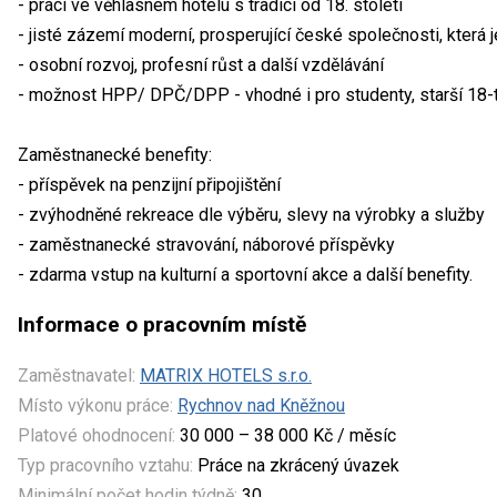
- práci ve věhlasném hotelu s tradicí od 18. století
- jisté zázemí moderní, prosperující české společnosti, která je
- osobní rozvoj, profesní růst a další vzdělávání
- možnost HPP/ DPČ/DPP - vhodné i pro studenty, starší 18-ti
Zaměstnanecké benefity:
- příspěvek na penzijní připojištění
- zvýhodněné rekreace dle výběru, slevy na výrobky a služby
- zaměstnanecké stravování, náborové příspěvky
- zdarma vstup na kulturní a sportovní akce a další benefity.
Informace o pracovním místě
Zaměstnavatel:
MATRIX HOTELS s.r.o.
Místo výkonu práce:
Rychnov nad Kněžnou
Platové ohodnocení:
30 000 – 38 000 Kč / měsíc
Typ pracovního vztahu:
Práce na zkrácený úvazek
Minimální počet hodin týdně:
30