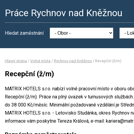
Práce Rychnov nad Kněžnou
Hledat zaměstnání
Hlavní strana
/
Volná místa
/
Rychnov nad Kněžnou
/
Recepční (ž/m)
Recepční (ž/m)
MATRIX HOTELS s.r.o. nabízí volné pracovní místo v oboru ob
Recepční (ž/m). Práce na plný úvazek v turnusových službác
do 38 000 Kč/měsíc. Minimální požadované vzdělání je Středn
MATRIX HOTELS s.r.o. - Letovisko Studánka, okres Rychnov n
informace vám poskytne Tereza Králová, e-mail: kariera@matri