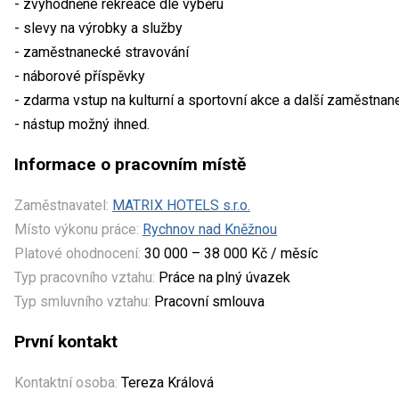
- zvýhodněné rekreace dle výběru
- slevy na výrobky a služby
- zaměstnanecké stravování
- náborové příspěvky
- zdarma vstup na kulturní a sportovní akce a další zaměstnan
- nástup možný ihned.
Informace o pracovním místě
Zaměstnavatel:
MATRIX HOTELS s.r.o.
Místo výkonu práce:
Rychnov nad Kněžnou
Platové ohodnocení:
30 000 – 38 000 Kč / měsíc
Typ pracovního vztahu:
Práce na plný úvazek
Typ smluvního vztahu:
Pracovní smlouva
První kontakt
Kontaktní osoba:
Tereza Králová