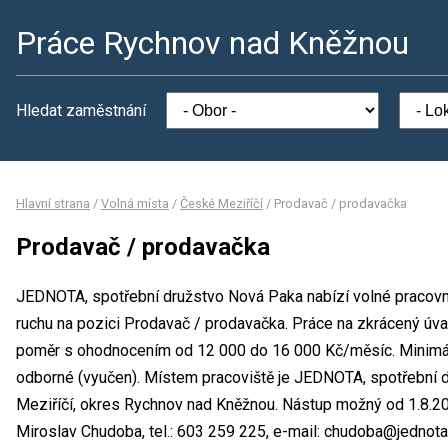
Práce Rychnov nad Kněžnou
Hledat zaměstnání
Hlavní strana
/
Volná místa
/
České Meziříčí
/
Prodavač / prodavačka
Prodavač / prodavačka
JEDNOTA, spotřební družstvo Nová Paka nabízí volné pracovn
ruchu na pozici Prodavač / prodavačka. Práce na zkrácený ú
poměr s ohodnocením od 12 000 do 16 000 Kč/měsíc. Minimál
odborné (vyučen). Místem pracoviště je JEDNOTA, spotřební 
Meziříčí, okres Rychnov nad Kněžnou. Nástup možný od 1.8.2
Miroslav Chudoba, tel.: 603 259 225, e-mail: chudoba@jednot