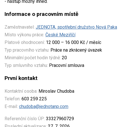
- nástup možný ihned.
Informace o pracovním místě
Zaměstnavatel:
JEDNOTA, spotřební družstvo Nová Paka
Místo výkonu práce:
České Meziříčí
Platové ohodnocení:
12 000 – 16 000 Kč / měsíc
Typ pracovního vztahu:
Práce na zkrácený úvazek
Minimální počet hodin týdně:
20
Typ smluvního vztahu:
Pracovní smlouva
První kontakt
Kontaktní osoba:
Miroslav Chudoba
Telefon:
603 259 225
E-mail:
chudoba@jednotanp.com
Referenční číslo ÚP:
33327960729
Poslední aktualizace:
27. 7. 2026